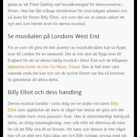
glada av att Peter Darling vad huvudkoreograf för dansscenerna i
filmen. Han har fått många utmärkelser för sina tidigare arbeten och
så även för filmen Billy Elliot, och som det ser ut väntar säkert ett
nytt pris runt hörnet även för denna musikal.
Se musikalen på Londons West End
För er som vill göra ett litet äventyr av musikalkvällen kan ta flyget
över till London för en weekend. Det är inte dyrt att flyga över till
England för att se denna härlig musikal i West End och de billigaste
biljetterna finner du hos Go Music Travel
. Den är helt klart värd
varenda enda öre kan och om du tyckte filmen var bra så kommer
du garanterat att älska detta.
Billy Elliot och dess handling
Denna musikal handlar i stora drag om en pojke vid namn
Billy
Elliot
som upptäcker att dans är något han älskar att göra och det
blir snabbt hans stora passion i livet. Han är utomordentligt duktig på
detta, en riktig naturbegåvning, men står inför ett dilemma då hans
far vill att Billy ska bli en boxare. Att hans son dansar är inte något
han vill se eller ens höra talas om och Billy tvingas smyga med sitt