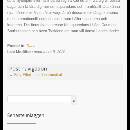
du är nybörjare eller hållit på ett tag så kan du anmäla dig till dessa
dagar och få lära dig mer om squaredans och framförallt lära känna
nya människor. Vissa åker varje år på dessa veckolånga kurserna
med internationellt erkända caller som håller i danserna och
kurserna. Det finns även intresse för squaredans i både Danmark,
Storbritannien och även Tyskland om man vill dansa i andra länder.
Posted in:
Dans
.
Last Modified:
september 9, 2020
Post navigation
←
Billy Elliot – en dansmusikal
Senaste inläggen