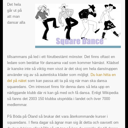
Det hela
går ut på
att man
dansar alla
tillsammans på led i ett förutbestämt mönster. Det finns oftast en
ledare som berättar för dansarna vad som kommer härnäst. Klädsel
är kanske inte så viktig men visst är det skoj om hela danstruppen
använder sig av så autentiska kläder som möjligt.
Du kan hitta en
del på nätet
som kan passa att ta på sig när man ska dansa
squaredans. Om intresset finns för denna dans så leta upp en
närliggande klubb där ni kan gå med och få dansa. Enligt Wikipedia
så fanns det 2003 150 klubba utspridda i landet och över 7000
medlemmar.
På Böda på Öland så brukar det vara återkommande kurser i
squaredans. I flera dagar så ägnar man sig åt detta och oavsett om